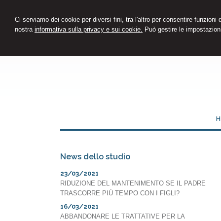
Ci serviamo dei cookie per diversi fini, tra l'altro per consentire funzioni
nostra
informativa sulla privacy e sui cookie.
Può gestire le impostazioni
H
News dello studio
23/03/2021
RIDUZIONE DEL MANTENIMENTO SE IL PADRE
TRASCORRE PIÙ TEMPO CON I FIGLI?
16/03/2021
ABBANDONARE LE TRATTATIVE PER LA