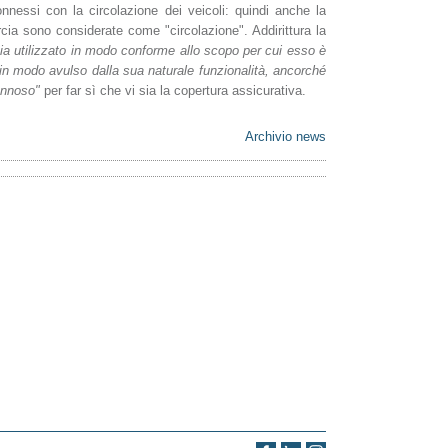
onnessi con la circolazione dei veicoli: quindi anche la
arcia sono considerate come "circolazione". Addirittura la
sia utilizzato in modo conforme allo scopo per cui esso è
o in modo avulso dalla sua naturale funzionalità, ancorché
annoso"
per far sì che vi sia la copertura assicurativa.
Archivio news