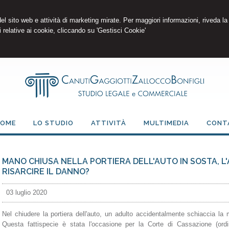
 del sito web e attività di marketing mirate. Per maggiori informazioni, riveda la
 relative ai cookie, cliccando su 'Gestisci Cookie'
OME
LO STUDIO
ATTIVITÀ
MULTIMEDIA
CONT
MANO CHIUSA NELLA PORTIERA DELL'AUTO IN SOSTA, L
RISARCIRE IL DANNO?
03 luglio 2020
Nel chiudere la portiera dell'auto, un adulto accidentalmente schiaccia la
Questa fattispecie è stata l'occasione per la Corte di Cassazione (ord